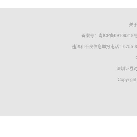
关
备案号：
粤ICP备09109218
违法和不良信息举报电话：0755-83
深圳证券
Copyright