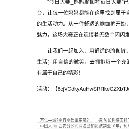
“今日大赛_妈妈瑜伽裤每日大赛”
台，让每一位妈妈都能在这里找到属于
的生活动力。从一件舒适的瑜伽裤开始
魅力，这场大赛正在连接着无数个闪闪
让我们一起加入，用舒适的瑜伽裤
生活；用自信的微笑，去拥抱每一个充满
有属于自己的精彩！
活动：【
8cjVGdkyAuHwSRRkeCZXbTJ
万亿—城?商行零售谁更强？
德;防长称德国将
中国人,寿:西安分公司两名营销员被禁业10年，