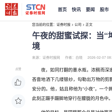
首页
快讯
要闻
股市
您当前的位置：
证券时报
>
公司
>
正文
午夜的甜蜜试探：当“
境
来源：证券时报网
作者：白晓
2026-02-07 08
夜，如同打翻的墨水瓶，浓稠而深
点赞
吝啬地洒下几缕银纱，勾勒出万物的剪
安分的。他，姑且称他为“小夜”，一个
此刻正蹑手蹑脚地穿行在朦胧的月色中