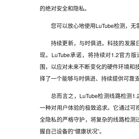
的绝对安全和隐私。
您可以放心地使用LuTube检测，
持续更新，与时俱进。科技的发展
现。LuTube承诺，将持续对1.2
围，以应对未来不断变化的硬件环境和技
择了一个能够与时俱进、持续提供可靠
总而言之，LuTube检测线路检测
一种对用户体验的极致追求。它通过可
全隐私的严格守护，将复杂的线路检测
握自己设备的“健康状况”。