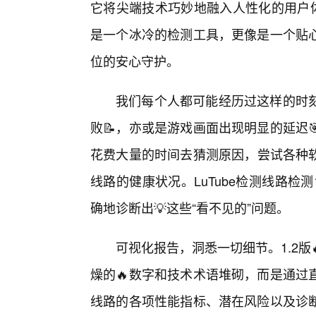
它将尖端技术巧妙地融入人性化的用户体
是一个冰冷的检测工具，更像是一个贴
位的安心守护。
我们每个人都可能经历过这样的时
败📝，亦或是游戏画面出现明显的延迟
花费大量的时间去猜测原因，尝试各种
线路的健康状况。LuTube检测线路检
确地诊断出💡这些“看不见的”问题。
可视化报告，洞悉一切细节。1.2版
燥的🔥数字和技术术语堆砌，而是通过
线路的各项性能指标、潜在风险以及诊