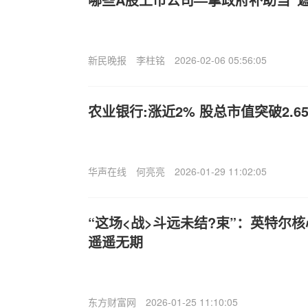
新民晚报
李柱铭
2026-02-06 05:56:05
农业银行:涨近2%
股总市值突破2.6
华声在线
何亮亮
2026-01-29 11:02:05
“这场<战>斗远未结?束”：英特尔
遥遥无期
东方财富网
2026-01-25 11:10:05