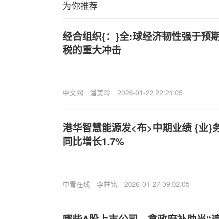
为你推荐
经合组织{：}全:球经济韧性强于预
税的重大冲击
中文网
潘美玲
2026-01-22 22:21:05
港华智慧能源发<布>中期业绩 {业}务
同比增长1.7%
中青在线
李柱铭
2026-01-27 09:02:05
哪些A股上市公司—拿政府补助当“遮