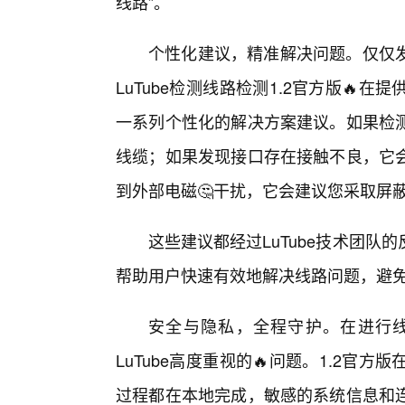
线路”。
个性化建议，精准解决问题。仅仅
LuTube检测线路检测1.2官方版
一系列个性化的解决方案建议。如果检
线缆；如果发现接口存在接触不良，它
到外部电磁🤔干扰，它会建议您采取屏
这些建议都经过LuTube技术团
帮助用户快速有效地解决线路问题，避
安全与隐私，全程守护。在进行
LuTube高度重视的🔥问题。1.2
过程都在本地完成，敏感的系统信息和连