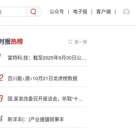
公众号
电子报
客户端
时报
热榜
换一换
富特科:技：截至2025年9月30日公司股东总户数为10148户
百川能<源>10月21日龙虎榜数据
国,家发改委召开座谈会，听取“十五五”时期扩内需稳就业意见建议
新洋丰{：}产业援疆硕果丰