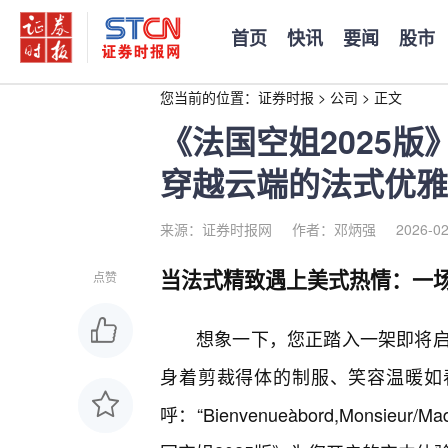
首页
快讯
要闻
股市
您当前的位置：
证券时报
>
公司
>
正文
《法国空姐2025
穿越云端的法式优雅
来源：证券时报网
作者：邓炳强
2026-02
当法式精致遇上美式热情：一
点赞
想象一下，您正踏入一架即将
身着剪裁得体的制服、笑容温暖如
呼：“Bienvenueàbord,Mons