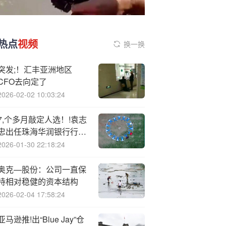
热点
视频
换一换
突发;！汇丰亚洲地区
CFO去向定了
2026-02-02 10:03:24
7,个多月敲定人选！!袁志
忠出任珠海华润银行行
长，业绩困局待解
2026-01-30 22:18:24
奥克—股份：公司一直保
持相对稳健的资本结构
2026-02-04 17:58:24
亚马逊推!出“Blue Jay”仓