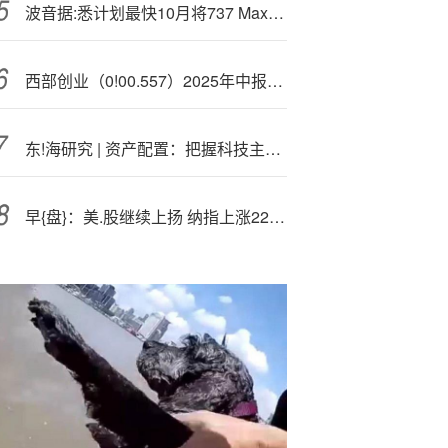
波音据:悉计划最快10月将737 Max产量提高至每月42架 波音拒绝置评
西部创业（0!00.557）2025年中报简析：净利润同比增长88.7%
东!海研究 | 资产配置：把握科技主线，从基础研究、基础设施，到AI应用
早{盘}：美.股继续上扬 纳指上涨220点