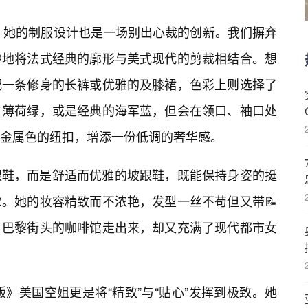
姐，她的制服设计也是一场别出心裁的创新。我们摒弃
妙地将法式经典的廓形与美式现代的剪裁相结合。想
配一条修身的长裤或优雅的及膝裙，色彩上则选择了
、薄荷绿，或是经典的海军蓝，但会在领口、袖口处
金属色的纽扣，增添一份低调的奢华感。
跟鞋，而是舒适而优雅的坡跟鞋，既能保持身姿的挺
。她的妆容精致而不浓艳，发型一丝不苟但又带📝
📘巴黎街头的咖啡馆走出来，却又充满了现代都市女
版》美国空姐更是将“精致”与“贴心”发挥到极致。她